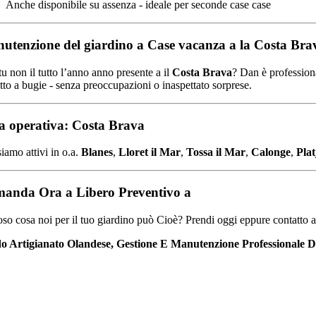
Anche
disponibile
su
assenza -
ideale
per
seconde case
case
utenzione del giardino
a
Case vacanza
a
la
Costa
Bra
tu
non
il
tutto l’anno
anno
presente
a
il
Costa
Brava
?
Dan
è
professio
etto
a
bugie -
senza
preoccupazioni
o
inaspettato
sorprese.
a operativa:
Costa
Brava
siamo
attivi
in
o.
a.
Blanes
,
Lloret
il
Mar
,
Tossa
il
Mar
,
Calonge
,
Pla
manda
Ora
a
Libero
Preventivo
a
oso
cosa
noi
per
il tuo
giardino
può
Cioè?
Prendi
oggi
eppure
contatto
do Artigianato Olandese, Gestione E Manutenzione Professionale De