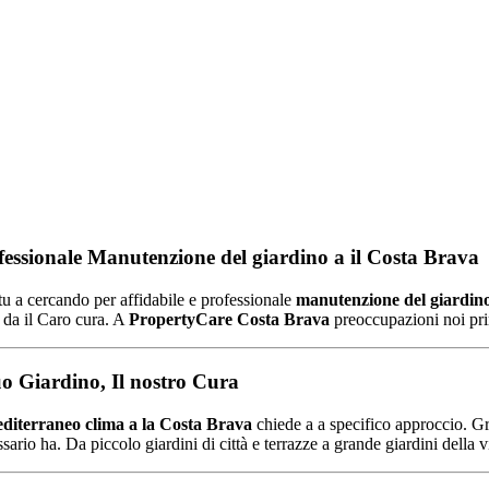
fessionale
Manutenzione del giardino
a
il
Costa
Brava
tu
a
cercando
per
affidabile
e
professionale
manutenzione del giardin
o
da
il
Caro
cura.
A
PropertyCare
Costa
Brava
preoccupazioni
noi
pr
tuo
Giardino,
Il nostro
Cura
diterraneo
clima
a
la
Costa
Brava
chiede
a
a
specifico
approccio.
Gr
ssario
ha.
Da
piccolo
giardini di città
e
terrazze
a
grande
giardini della v