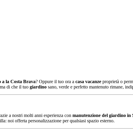
o
a
la
Costa
Brava
?
Oppure
il tuo
ora
a
casa vacanze
proprietà
o
perm
ima di
che
il tuo
giardino
sano,
verde
e
perfetto
mantenuto
rimane,
ind
azie a
nostri
molti anni
esperienza
con
manutenzione del giardino
in
illa:
noi
offerta
personalizzazione
per
qualsiasi
spazio esterno.