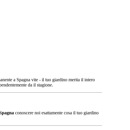
anente
a
Spagna
vite -
il tuo
giardino
merita
il
intero
ipendentemente da
il
stagione.
Spagna
conoscere
noi
esattamente
cosa
il tuo
giardino