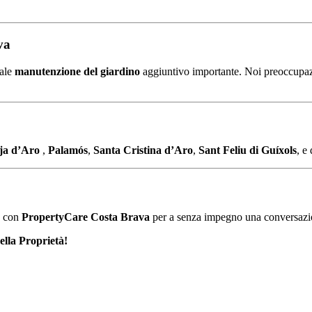
va
nale
manutenzione del giardino
aggiuntivo
importante.
Noi
preoccupa
tja
d’Aro
,
Palamós
,
Santa
Cristina
d’Aro
,
Sant
Feliu
di
Guíxols
,
e
a
con
PropertyCare
Costa
Brava
per
a
senza impegno
una conversaz
lla Proprietà!