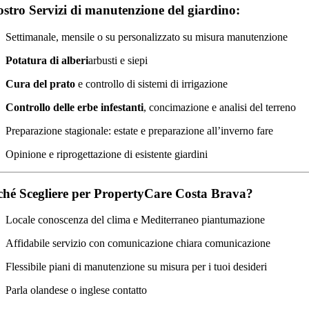
nostro
Servizi di manutenzione del giardino:
Settimanale,
mensile
o
su
personalizzato
su misura
manutenzione
Potatura
di
alberi
arbusti
e
siepi
Cura del prato
e
controllo
di
sistemi di irrigazione
Controllo delle erbe infestanti
,
concimazione
e
analisi del terreno
Preparazione stagionale:
estate
e
preparazione all’inverno
fare
Opinione
e
riprogettazione
di
esistente
giardini
ché
Scegliere
per
PropertyCare
Costa
Brava?
Locale
conoscenza
del
clima
e
Mediterraneo
piantumazione
Affidabile
servizio
con
comunicazione chiara
comunicazione
Flessibile
piani di manutenzione
su misura
per
i tuoi
desideri
Parla olandese o inglese
contatto