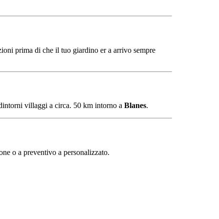
zioni
prima di
che
il tuo
giardino
er
a
arrivo
sempre
dintorni
villaggi
a
circa.
50
km
intorno a
Blanes
.
ione
o
a
preventivo
a
personalizzato.