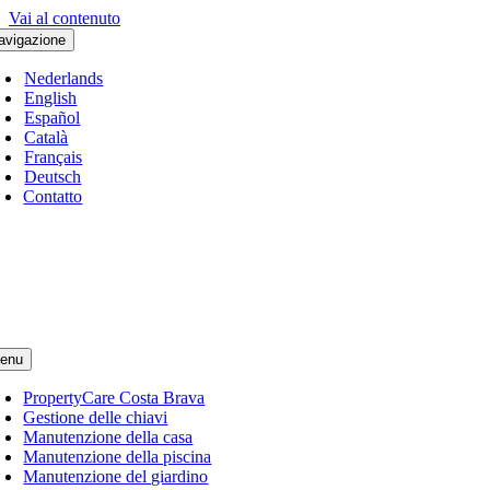
Vai al contenuto
avigazione
Nederlands
English
Español
Català
Français
Deutsch
Contatto
enu
PropertyCare Costa Brava
Gestione delle chiavi
Manutenzione della casa
Manutenzione della piscina
Manutenzione del giardino